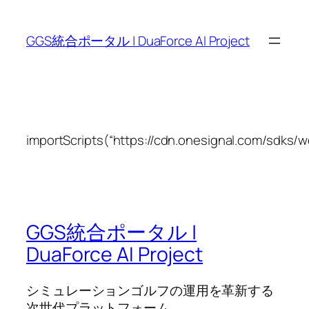
内
容
GGS統合ポータル | DuaForce AI Project
を
ス
キ
ッ
プ
importScripts(“https://cdn.onesignal.com/sdks/w
GGS統合ポータル |
DuaForce AI Project
シミュレーションゴルフの運用を革新する
次世代プラットフォーム