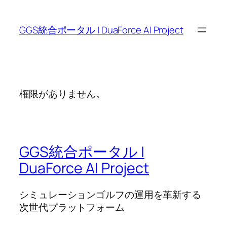
内
容
GGS統合ポータル | DuaForce AI Project
を
ス
キ
ッ
プ
権限がありません。
GGS統合ポータル |
DuaForce AI Project
シミュレーションゴルフの運用を革新する
次世代プラットフォーム