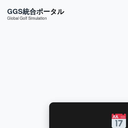
GGS統合ポータル
Global Golf Simulation
内
容
を
ス
キ
ッ
プ