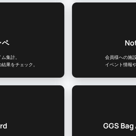
ンペ
Not
イム集計。
会員様への施
の結果をチェック。
イベント情報
rd
GGS Bag 