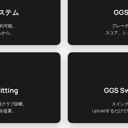
システム
GGS
予約可能。
プレー
らから。
スコア、シ
itting
GGS Sw
適クラブ診断。
スイン
を提案。
Uploadするだ