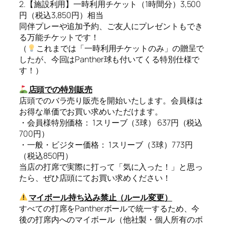
2.【施設利用】一時利用チケット（1時間分）3,500
円（税込3,850円）相当
同伴プレーや追加予約、ご友人にプレゼントもでき
る万能チケットです！
（
これまでは「一時利用チケットのみ」の贈呈で
したが、今回はPanther球も付いてくる特別仕様で
す！）
店頭での特別販売
店頭でのバラ売り販売を開始いたします。会員様は
お得な単価でお買い求めいただけます。
・会員様特別価格： 1スリーブ（3球） 637円（税込
700円）
・一般・ビジター価格： 1スリーブ（3球）773円
（税込850円）
当店の打席で実際に打って「気に入った！」と思っ
たら、ぜひ店頭にてお買い求めください！
マイボール持ち込み禁止（ルール変更）
すべての打席をPantherボールで統一するため、今
後の打席内へのマイボール（他社製・個人所有のボ