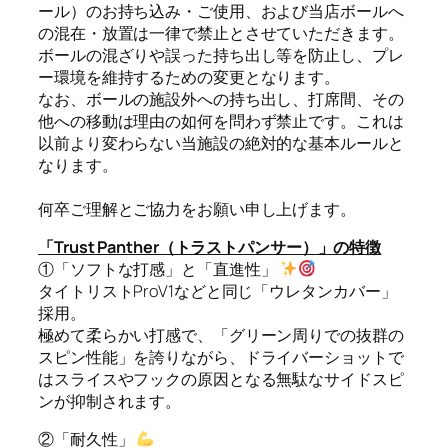
ール）のお持ち込み・ご使用、および当店ボールへ
の混在・放置は一律で禁止とさせていただきます。
ボールの混ざりや誤った持ち出し等を防止し、プレ
ー環境を維持するための変更となります。
なお、ボールの施設外への持ち出し、打席間、その
他への移動は理由の如何を問わず禁止です。これは
以前より変わらない当施設の絶対的な基本ルールと
なります。
何卒ご理解とご協力をお願い申し上げます。
「Trust Panther（トラストパンサー）」の特徴
①「ソフトな打感」と「直進性」
タイトリストProV1などと同じ「ウレタンカバー」
採用。
極めて柔らかい打感で、「グリーン周りでの抜群の
スピン性能」を誇りながら、ドライバーショットで
はスライスやフックの原因となる無駄なサイドスピ
ンが抑制されます。
②「耐久性」