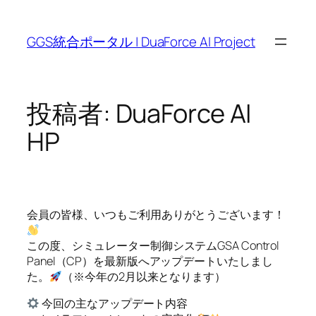
内
容
GGS統合ポータル | DuaForce AI Project
を
ス
キ
ッ
投稿者:
DuaForce AI
プ
HP
会員の皆様、いつもご利用ありがとうございます！
この度、シミュレーター制御システムGSA Control
Panel（CP）を最新版へアップデートいたしまし
た。
（※今年の2月以来となります）
今回の主なアップデート内容