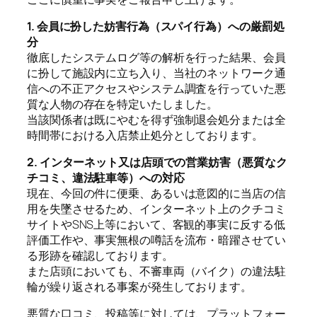
1. 会員に扮した妨害行為（スパイ行為）への厳罰処
分
徹底したシステムログ等の解析を行った結果、会員
に扮して施設内に立ち入り、当社のネットワーク通
信への不正アクセスやシステム調査を行っていた悪
質な人物の存在を特定いたしました。
当該関係者は既にやむを得ず強制退会処分または全
時間帯における入店禁止処分としております。
2. インターネット又は店頭での営業妨害（悪質なク
チコミ、違法駐車等）への対応
現在、今回の件に便乗、あるいは意図的に当店の信
用を失墜させるため、インターネット上のクチコミ
サイトやSNS上等において、客観的事実に反する低
評価工作や、事実無根の噂話を流布・暗躍させてい
る形跡を確認しております。
また店頭においても、不審車両（バイク）の違法駐
輪が繰り返される事案が発生しております。
悪質な口コミ、投稿等に対しては、プラットフォー